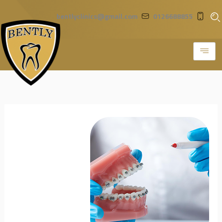
خطي
bentlyclinics@gmail.com
0126688855
لى
لمحتوى