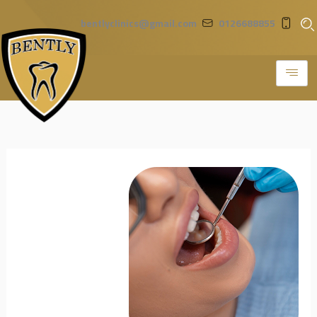
خطي
bentlyclinics@gmail.com
0126688855
لى
لمحتوى